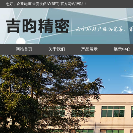
您好，欢迎访问“雷竞技(RAYBET)·官方网站”网站！
网站首页
关于我们
产品展示
展示中心