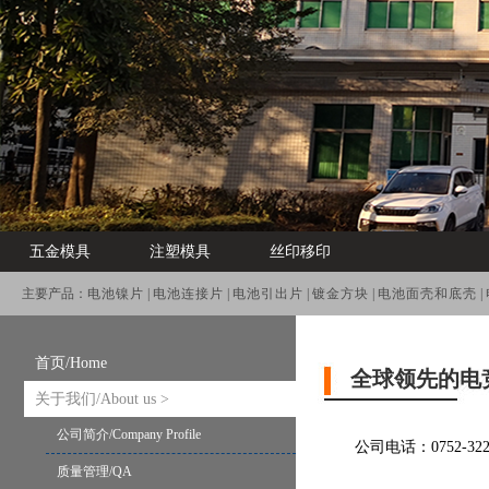
五金模具
注塑模具
丝印移印
主要产品：
电池镍片
|
电池连接片
|
电池引出片
|
镀金方块
|
电池面壳和底壳
|
首页/Home
全球领先的电竞
关于我们/About us >
公司简介/Company Profile
公司电话：0752-322
质量管理/QA