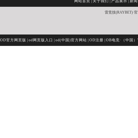
网站首页
|
关于我们
|
产品展示
|
新闻
雷竞技(RAYBET)
OD官方网页版
|
od网页版入口
|
od(中国)官方网站
|
OD注册
|
OB电竞·（中国