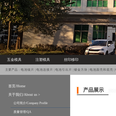
五金模具
注塑模具
丝印移印
主要产品：
电池镍片
|
电池连接片
|
电池引出片
|
镀金方块
|
电池面壳和底壳
|
首页/Home
产品展示
关于我们/About us >
公司简介/Company Profile
质量管理/QA