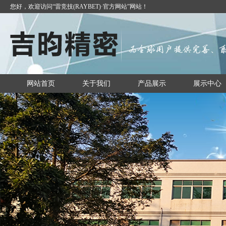
您好，欢迎访问“雷竞技(RAYBET)·官方网站”网站！
网站首页
关于我们
产品展示
展示中心